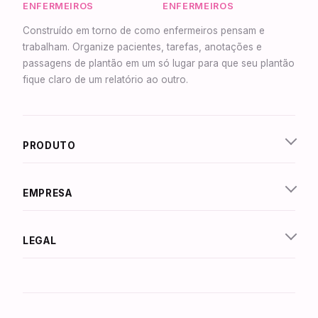
ENFERMEIROS
ENFERMEIROS
Construído em torno de como enfermeiros pensam e
trabalham. Organize pacientes, tarefas, anotações e
passagens de plantão em um só lugar para que seu plantão
fique claro de um relatório ao outro.
Synapse Assistente
Conectado
PRODUTO
Olá! Sou o Synapse, assistente inteligente do
NurseBrain. Digite uma mensagem ou toque no
microfone para falar comigo por voz!
EMPRESA
LEGAL