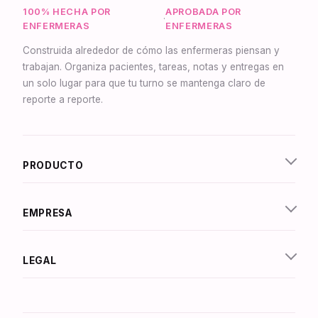
100% HECHA POR
APROBADA POR
·
ENFERMERAS
ENFERMERAS
Construida alrededor de cómo las enfermeras piensan y
trabajan. Organiza pacientes, tareas, notas y entregas en
un solo lugar para que tu turno se mantenga claro de
reporte a reporte.
Synapse Asistente
En línea
PRODUCTO
¡Hola! Soy Synapse, el asistente inteligente de
NurseBrain. ¡Escribe un mensaje o toca el
micrófono para hablarme por voz!
EMPRESA
LEGAL