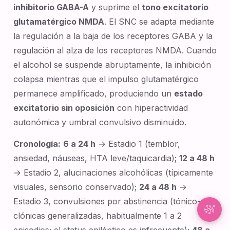
inhibitorio GABA-A
y suprime el
tono excitatorio
glutamatérgico NMDA
. El SNC se adapta mediante
Synapse Asistente
En línea
la regulación a la baja de los receptores GABA y la
regulación al alza de los receptores NMDA. Cuando
¡Hola! Soy Synapse, el asistente inteligente de
el alcohol se suspende abruptamente, la inhibición
NurseBrain. ¡Escribe un mensaje o toca el
colapsa mientras que el impulso glutamatérgico
micrófono para hablarme por voz!
permanece amplificado, produciendo un
estado
excitatorio sin oposición
con hiperactividad
autonómica y umbral convulsivo disminuido.
Cronología:
6 a 24 h
→ Estadio 1 (temblor,
ansiedad, náuseas, HTA leve/taquicardia);
12 a 48 h
→ Estadio 2, alucinaciones alcohólicas (típicamente
visuales, sensorio conservado);
24 a 48 h
→
Estadio 3, convulsiones por abstinencia (tónico-
clónicas generalizadas, habitualmente 1 a 2