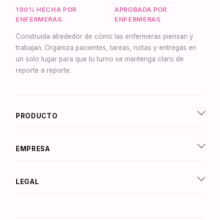
100% HECHA POR
APROBADA POR
·
ENFERMERAS
ENFERMERAS
Construida alrededor de cómo las enfermeras piensan y
trabajan. Organiza pacientes, tareas, notas y entregas en
un solo lugar para que tu turno se mantenga claro de
reporte a reporte.
Synapse Asistente
En línea
PRODUCTO
¡Hola! Soy Synapse, el asistente inteligente de
NurseBrain. ¡Escribe un mensaje o toca el
micrófono para hablarme por voz!
EMPRESA
LEGAL