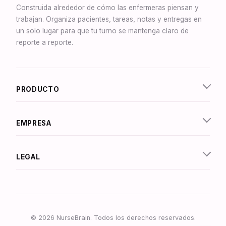
Construida alrededor de cómo las enfermeras piensan y
trabajan. Organiza pacientes, tareas, notas y entregas en
un solo lugar para que tu turno se mantenga claro de
reporte a reporte.
Synapse Asistente
En línea
PRODUCTO
¡Hola! Soy Synapse, el asistente inteligente de
NurseBrain. ¡Escribe un mensaje o toca el
micrófono para hablarme por voz!
EMPRESA
LEGAL
© 2026 NurseBrain. Todos los derechos reservados.