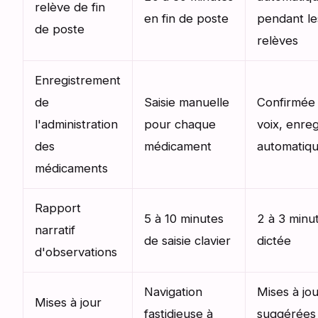
relève de fin
en fin de poste
pendant le
de poste
relèves
Enregistrement
de
Saisie manuelle
Confirmée 
l'administration
pour chaque
voix, enreg
des
médicament
automatiq
médicaments
Rapport
5 à 10 minutes
2 à 3 minu
narratif
de saisie clavier
dictée
d'observations
Navigation
Mises à jo
Mises à jour
fastidieuse à
suggérées