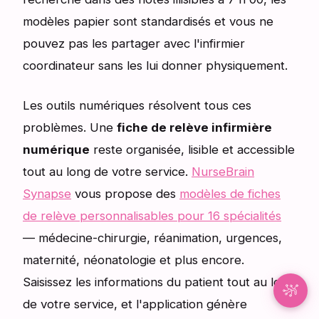
modèles papier sont standardisés et vous ne
Synapse Assistante
pouvez pas les partager avec l'infirmier
En ligne
coordinateur sans les lui donner physiquement.
Bonjour ! Je suis Synapse, l'assistant intelligent
de NurseBrain. Tapez un message ou appuyez
Les outils numériques résolvent tous ces
sur le micro pour me parler par la voix !
problèmes. Une
fiche de relève infirmière
numérique
reste organisée, lisible et accessible
tout au long de votre service.
NurseBrain
Synapse
vous propose des
modèles de fiches
de relève personnalisables pour 16 spécialités
— médecine-chirurgie, réanimation, urgences,
maternité, néonatologie et plus encore.
Saisissez les informations du patient tout au long
de votre service, et l'application génère