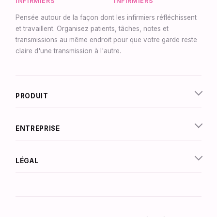
INFIRMIERS
INFIRMIERS
Pensée autour de la façon dont les infirmiers réfléchissent
et travaillent. Organisez patients, tâches, notes et
transmissions au même endroit pour que votre garde reste
claire d'une transmission à l'autre.
Synapse Assistante
En ligne
PRODUIT
Bonjour ! Je suis Synapse, l'assistant intelligent
de NurseBrain. Tapez un message ou appuyez
sur le micro pour me parler par la voix !
ENTREPRISE
LÉGAL