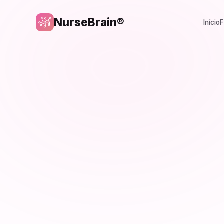
NurseBrain®
Início
F