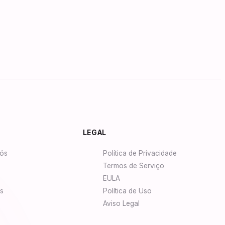
Synapse Assistente
Conectado
LEGAL
Olá! Sou o Synapse, assistente
ós
Política de Privacidade
inteligente do NurseBrain. Digite uma
mensagem ou toque no microfone para
Termos de Serviço
falar comigo por voz!
EULA
s
Política de Uso
Aviso Legal