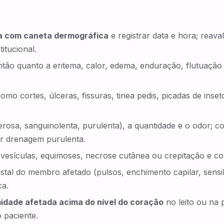
ma com caneta dermográfica
e registrar data e hora; reava
titucional.
ntão quanto a eritema, calor, edema, enduração, flutuação e
omo cortes, úlceras, fissuras, tinea pedis, picadas de inse
erosa, sanguinolenta, purulenta), a quantidade e o odor; co
r drenagem purulenta.
 vesículas, equimoses, necrose cutânea ou crepitação e 
istal do membro afetado (pulsos, enchimento capilar, sensib
ca.
idade afetada acima do nível do coração
no leito ou na
 paciente.