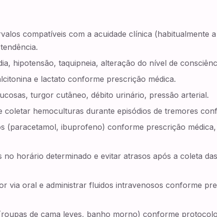
rvalos compatíveis com a acuidade clínica (habitualmente 
 tendência.
rdia, hipotensão, taquipneia, alteração do nível de consciên
lcitonina e lactato conforme prescrição médica.
ucosas, turgor cutâneo, débito urinário, pressão arterial.
 e coletar hemoculturas durante episódios de tremores con
itos (paracetamol, ibuprofeno) conforme prescrição médica
os no horário determinado e evitar atrasos após a coleta d
 por via oral e administrar fluidos intravenosos conforme 
 (roupas de cama leves, banho morno) conforme protocolo i