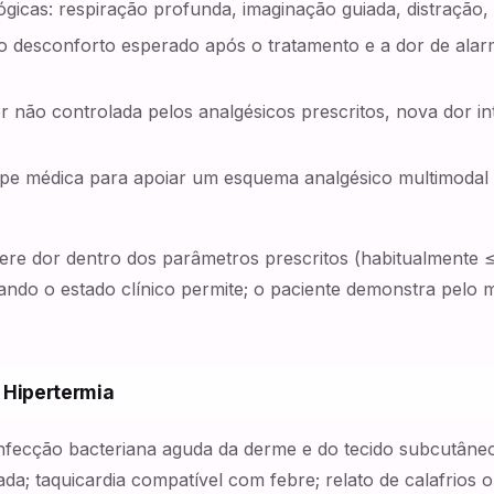
ógicas: respiração profunda, imaginação guiada, distração,
 o desconforto esperado após o tratamento e a dor de alarm
r não controlada pelos analgésicos prescritos, nova dor i
uipe médica para apoiar um esquema analgésico multimodal 
ere dor dentro dos parâmetros prescritos (habitualmente 
ndo o estado clínico permite; o paciente demonstra pelo 
 Hipertermia
 infecção bacteriana aguda da derme e do tecido subcutâne
da; taquicardia compatível com febre; relato de calafrios o