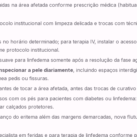
das na área afetada conforme prescrição médica (habitual
colo institucional com limpeza delicada e trocas com técnic
os no horário determinado; para terapia IV, instalar o ace
e protocolo institucional.
suave para linfedema somente após a resolução da fase a
inspecionar a pele diariamente
, incluindo espaços interdi
nea pedis ou fissuras.
ntes de tocar a área afetada, antes das trocas de curativo
sos com os pés para pacientes com diabetes ou linfedema: 
ar calçados protetores.
vanço do eritema além das margens demarcadas, nova flutu
ialista em feridas e para terapia de linfedema conforme 