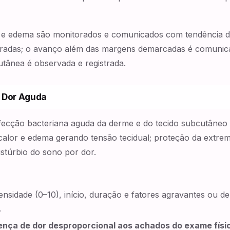
 e edema são monitorados e comunicados com tendência de
radas; o avanço além das margens demarcadas é comunica
tânea é observada e registrada.
 Dor Aguda
infecção bacteriana aguda da derme e do tecido subcutâneo 
, calor e edema gerando tensão tecidual; proteção da extre
stúrbio do sono por dor.
ntensidade (0–10), início, duração e fatores agravantes ou 
.
ença de dor desproporcional aos achados do exame físi