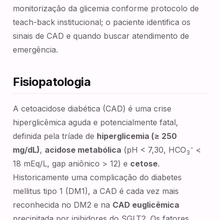
monitorização da glicemia conforme protocolo de
teach-back institucional; o paciente identifica os
sinais de CAD e quando buscar atendimento de
emergência.
Fisiopatologia
A cetoacidose diabética (CAD) é uma crise
hiperglicêmica aguda e potencialmente fatal,
definida pela tríade de
hiperglicemia (≥ 250
−
mg/dL)
,
acidose metabólica
(pH < 7,30, HCO
<
3
18 mEq/L, gap aniônico > 12) e
cetose
.
Historicamente uma complicação do diabetes
mellitus tipo 1 (DM1), a CAD é cada vez mais
reconhecida no DM2 e na
CAD euglicêmica
precipitada por inibidores do SGLT2. Os fatores