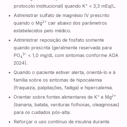
+
protocolo institucional) quando K
< 3,3 mEq/L.
Administrar sulfato de magnésio IV prescrito
2+
quando o Mg
cair abaixo dos parâmetros
estabelecidos pelo médico.
Administrar reposição de fosfato somente
quando prescrita (geralmente reservada para
3−
PO
< 1,0 mg/dL com sintomas conforme ADA
4
2024).
Quando o paciente estiver alerta, orientá-lo e à
família sobre os sintomas de hipocalemia
(fraqueza, palpitações, fadiga) e hipercalemia.
+
2+
Orientar sobre fontes alimentares de K
e Mg
(banana, batata, verduras folhosas, oleaginosas)
para os cuidados pós-alta.
Reforçar o uso contínuo de insulina durante