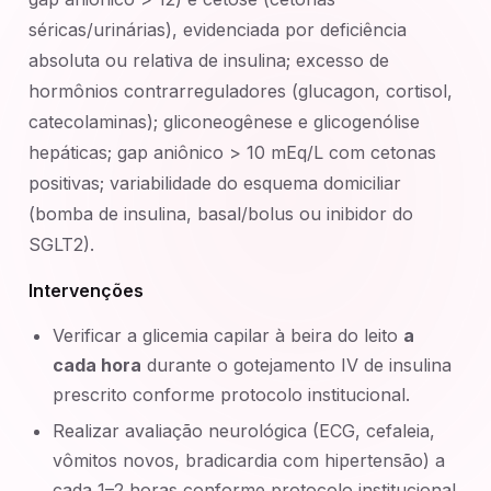
séricas/urinárias), evidenciada por deficiência
absoluta ou relativa de insulina; excesso de
hormônios contrarreguladores (glucagon, cortisol,
catecolaminas); gliconeogênese e glicogenólise
hepáticas; gap aniônico > 10 mEq/L com cetonas
positivas; variabilidade do esquema domiciliar
(bomba de insulina, basal/bolus ou inibidor do
SGLT2).
Intervenções
Verificar a glicemia capilar à beira do leito
a
cada hora
durante o gotejamento IV de insulina
prescrito conforme protocolo institucional.
Realizar avaliação neurológica (ECG, cefaleia,
vômitos novos, bradicardia com hipertensão) a
cada 1–2 horas conforme protocolo institucional,