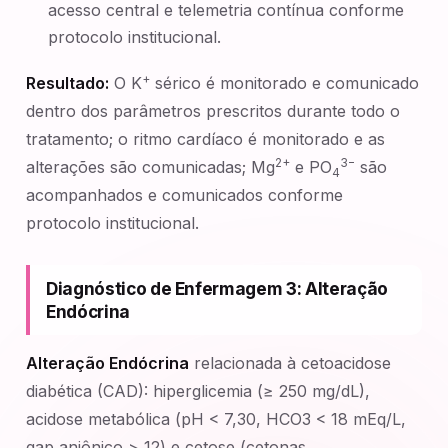
acesso central e telemetria contínua conforme
protocolo institucional.
+
Resultado:
O K
sérico é monitorado e comunicado
dentro dos parâmetros prescritos durante todo o
tratamento; o ritmo cardíaco é monitorado e as
2+
3−
alterações são comunicadas; Mg
e PO
são
4
acompanhados e comunicados conforme
protocolo institucional.
Diagnóstico de Enfermagem 3: Alteração
Endócrina
Alteração Endócrina
relacionada à cetoacidose
diabética (CAD): hiperglicemia (≥ 250 mg/dL),
acidose metabólica (pH < 7,30, HCO3 < 18 mEq/L,
gap aniônico > 12) e cetose (cetonas