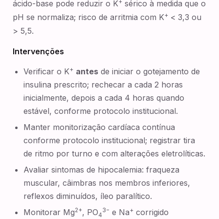
+
ácido-base pode reduzir o K
sérico à medida que o
+
pH se normaliza; risco de arritmia com K
< 3,3 ou
> 5,5.
Intervenções
+
Verificar o K
antes
de iniciar o gotejamento de
insulina prescrito; rechecar a cada 2 horas
inicialmente, depois a cada 4 horas quando
estável, conforme protocolo institucional.
Manter monitorização cardíaca contínua
conforme protocolo institucional; registrar tira
de ritmo por turno e com alterações eletrolíticas.
Avaliar sintomas de hipocalemia: fraqueza
muscular, câimbras nos membros inferiores,
reflexos diminuídos, íleo paralítico.
2+
3−
+
Monitorar Mg
, PO
e Na
corrigido
4