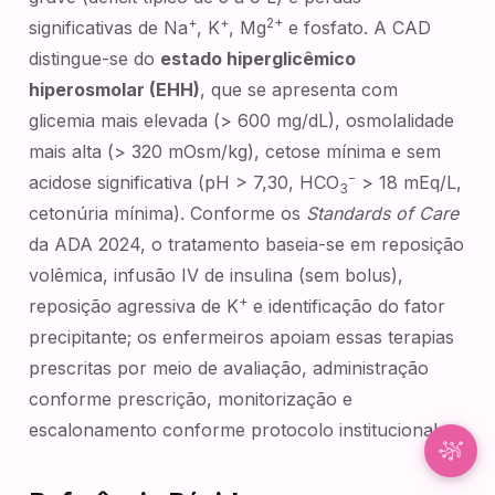
+
+
2+
significativas de Na
, K
, Mg
e fosfato. A CAD
Synapse Assistente
distingue-se do
estado hiperglicêmico
Conectado
hiperosmolar (EHH)
, que se apresenta com
glicemia mais elevada (> 600 mg/dL), osmolalidade
Olá! Sou o Synapse, assistente inteligente do
mais alta (> 320 mOsm/kg), cetose mínima e sem
NurseBrain. Digite uma mensagem ou toque no
microfone para falar comigo por voz!
−
acidose significativa (pH > 7,30, HCO
> 18 mEq/L,
3
cetonúria mínima). Conforme os
Standards of Care
da ADA 2024, o tratamento baseia-se em reposição
volêmica, infusão IV de insulina (sem bolus),
+
reposição agressiva de K
e identificação do fator
precipitante; os enfermeiros apoiam essas terapias
prescritas por meio de avaliação, administração
conforme prescrição, monitorização e
escalonamento conforme protocolo institucional.