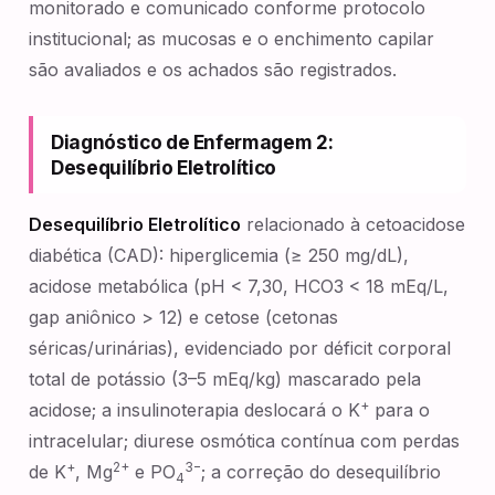
monitorado e comunicado conforme protocolo
institucional; as mucosas e o enchimento capilar
são avaliados e os achados são registrados.
Diagnóstico de Enfermagem 2:
Desequilíbrio Eletrolítico
Desequilíbrio Eletrolítico
relacionado à cetoacidose
diabética (CAD): hiperglicemia (≥ 250 mg/dL),
acidose metabólica (pH < 7,30, HCO3 < 18 mEq/L,
gap aniônico > 12) e cetose (cetonas
séricas/urinárias), evidenciado por déficit corporal
total de potássio (3–5 mEq/kg) mascarado pela
+
acidose; a insulinoterapia deslocará o K
para o
intracelular; diurese osmótica contínua com perdas
+
2+
3−
de K
, Mg
e PO
; a correção do desequilíbrio
4