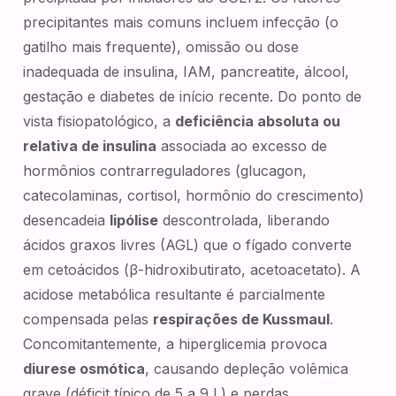
precipitantes mais comuns incluem infecção (o
gatilho mais frequente), omissão ou dose
inadequada de insulina, IAM, pancreatite, álcool,
gestação e diabetes de início recente. Do ponto de
vista fisiopatológico, a
deficiência absoluta ou
relativa de insulina
associada ao excesso de
hormônios contrarreguladores (glucagon,
catecolaminas, cortisol, hormônio do crescimento)
desencadeia
lipólise
descontrolada, liberando
ácidos graxos livres (AGL) que o fígado converte
em cetoácidos (β-hidroxibutirato, acetoacetato). A
acidose metabólica resultante é parcialmente
compensada pelas
respirações de Kussmaul
.
Concomitantemente, a hiperglicemia provoca
diurese osmótica
, causando depleção volêmica
grave (déficit típico de 5 a 9 L) e perdas