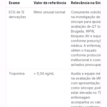
Exame
Valor de referência
Relevância na Sínco
ECG de 12
Ritmo sinusal normal
Comumente solicitado
derivações
na investigação de
síncope para apoiar a
avaliação de QT longo
Brugada, WPW,
bloqueio AV e isquemia
conforme prescrição
médica. A enfermagem
obtém o traçado
conforme protocolo
institucional e comunic
achados preocupantes
Troponina
< 0,04 ng/mL
Auxilia a equipe médica
na avaliação de IAM
com apresentação
como síncope; pode
estar elevada no TEP. 
enfermagem
acompanha os valores