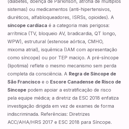
(diabetes, doença de Parkinson, atrofia de múltiplos
sistemas) ou medicamentos (anti-hipertensivos,
diuréticos, alfabloqueadores, ISRSs, opioides). A
síncope cardíaca
é a categoria mais perigosa:
arrítmica (TV, bloqueio AV, bradicardia, QT longo,
WPW), estrutural (estenose aórtica, CMHO,
mixoma atrial), isquêmica (IAM com apresentação
como síncope) ou por TEP maciço. A pré-síncope
(lipotimia) reflete o mesmo mecanismo sem perda
completa da consciência. A
Regra de Síncope de
São Francisco
e o
Escore Canadense de Risco de
Síncope
podem apoiar a estratificação de risco
pela equipe médica; a diretriz da ESC 2018 enfatiza
investigação dirigida em vez de exames de forma
indiscriminada. Referências: Diretrizes
ACC/AHA/HRS 2017 e ESC 2018 para Síncope.