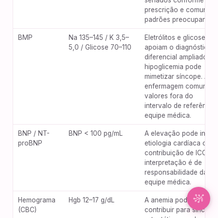
seriados conforme
prescrição e comunica
padrões preocupantes.
Synapse Assistente
Conectado
BMP
Na 135–145 / K 3,5–
Eletrólitos e glicose
5,0 / Glicose 70–110
apoiam o diagnóstico
diferencial ampliado; a
Olá! Sou o Synapse, assistente inteligente do
hipoglicemia pode
NurseBrain. Digite uma mensagem ou toque no
mimetizar síncope. A
microfone para falar comigo por voz!
enfermagem comunica
valores fora do
intervalo de referência
equipe médica.
BNP / NT-
BNP < 100 pg/mL
A elevação pode indica
proBNP
etiologia cardíaca ou
contribuição de ICC; a
interpretação é de
responsabilidade da
equipe médica.
Hemograma
Hgb 12–17 g/dL
A anemia pode
(CBC)
contribuir para síncope